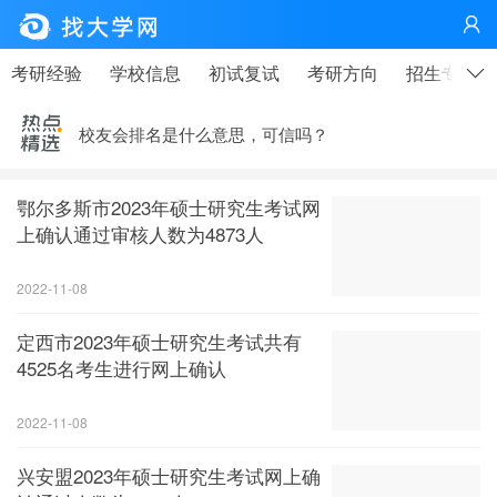

高考、大学，有那么重要吗？——高考天问|钟山说事
考研经验
学校信息
初试复试
考研方向
招生专业
疫情下，这个技术行业很缺人！
校友会排名是什么意思，可信吗？
李开复给中国大学生的第七封信——21世纪最需要的七
种人才
鄂尔多斯市2023年硕士研究生考试网
马云写给在工厂上班的同学——大学生更应该看
上确认通过审核人数为4873人
高考、大学，有那么重要吗？——高考天问|钟山说事
2022-11-08
疫情下，这个技术行业很缺人！
定西市2023年硕士研究生考试共有
4525名考生进行网上确认
2022-11-08
兴安盟2023年硕士研究生考试网上确