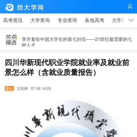

疫情下，这个技术行业很缺人！
高考资讯
大学查询
专业查询
各地高考
大学四年
校友会排名是什么意思，可信吗？
李开复给中国大学生的第七封信——21世纪最需要的七
种人才
马云写给在工厂上班的同学——大学生更应该看
四川华新现代职业学院就业率及就业前
高考、大学，有那么重要吗？——高考天问|钟山说事
景怎么样（含就业质量报告）
疫情下，这个技术行业很缺人！
互联网
07-06 16:20