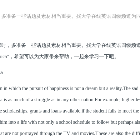
，多准备一些话题及素材相当重要。找大学在线英语四级频道为
时，多准备一些话题及素材相当重要。找大学在线英语四级频
n America”，希望可以为大家带来帮助，一起来学习一下吧。
a
 which the pursuit of happiness is not a dream but a reality.The sad t
ca is as much of a struggle as in any other nation.For example, higher le
holarships, grants and loans available,if the student fails to meet the 
him into a life with not only a school schedule to follow but perhaps,als
hat are not portrayed through the TV and movies.These are also the diffi