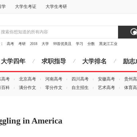
留学
大学生考证
大学生考研
索：
高考
考研
2018
大学
99首优美且
学习
分数
黑龙江工业
大学四年
求职指导
大学排名
励志
东高考
北京高考
河南高考
四川高考
安徽高考
贵州高
考百科
满分作文
零分作文
自主招生
艺术高考
体育高
ng in America