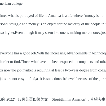
merican college.
mes what is portrayed of life in America is a life where “money is no
rsonal struggle and money is an object for the majority of the people.in 
 also higher.Even though it may seem like one is making more money,just
everyone has a good job.With the increasing advancements in technolo
ing harder to find.Those who have not been exposed to computers and oth
ds now,the job market is requiring at least a two-year degree from colle
bs are not easy to find,as it is sometimes believed because of the portr
12月英语四级美文：Struggling in America”，希望考