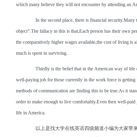
which many believe they will not encounter by attending an A
In the second place, there is financial security.Many ti
object”.The fallacy in this is that,Each person has their own pe
the comparatively higher wages available,the cost of living is
much is spent in surviving.
Thirdly is the belief that in the American way of life 
well-paying job for those currently in the work force is gett
methods of communication are finding this to be true.As it stan
order to make enough to live comfortably.Even then well-paid jo
life in America.
以上是找大学在线英语四级频道小编为大家带来的“2022年