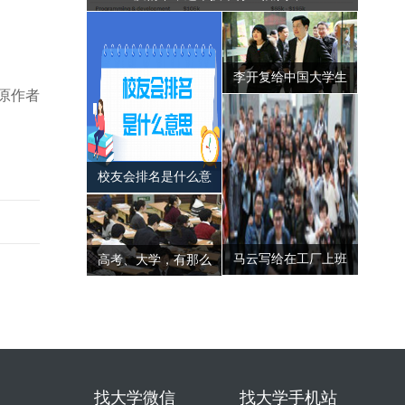
李开复给中国大学生
原作者
的第七封信——21世
纪最需要的七种人才
校友会排名是什么意
思，可信吗？
马云写给在工厂上班
高考、大学，有那么
的同学——大学生更
重要吗？——高考天
应该看
问|钟山说事
找大学微信
找大学手机站